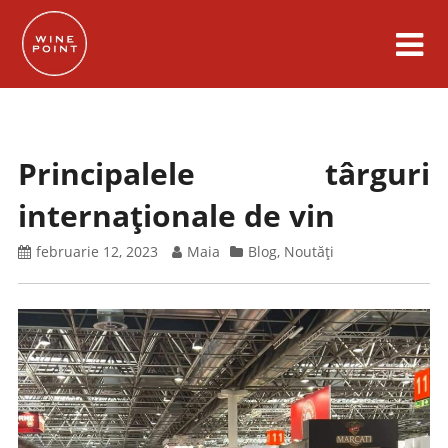
Skip
to
content
Principalele târguri
internaționale de vin
februarie 12, 2023
Maia
Blog
,
Noutăți