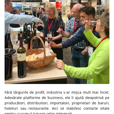
Fără târgurile de profil, industria s-ar mișca mult mai încet.
Adevărate platforme de business, ele îi ajută deopotrivă pe
producători, distribuitori, importatori, proprietari de baruri,
hoteluri sau restaurante. Aici se stabilesc contacte vitale
pentru succesul tuturor celor interesați.