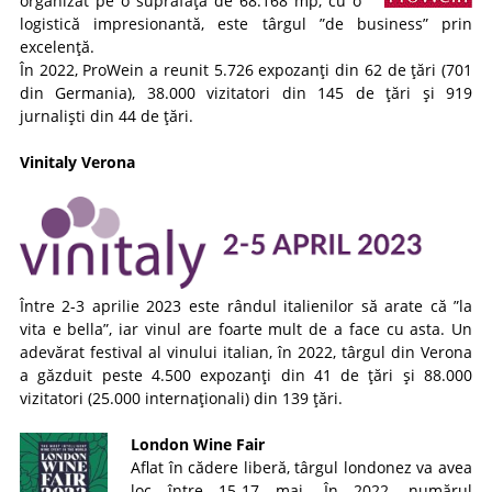
organizat pe o suprafață de 68.168 mp, cu o
logistică impresionantă, este târgul ”de business” prin
excelență.
În 2022, ProWein a reunit 5.726 expozanți din 62 de țări (701
din Germania), 38.000 vizitatori din 145 de țări și 919
jurnaliști din 44 de țări.
Vinitaly Verona
Între 2-3 aprilie 2023 este rândul italienilor să arate că ”la
vita e bella”, iar vinul are foarte mult de a face cu asta. Un
adevărat festival al vinului italian, în 2022, târgul din Verona
a găzduit peste 4.500 expozanți din 41 de țări și 88.000
vizitatori (25.000 internaționali) din 139 țări.
London Wine Fair
Aflat în cădere liberă, târgul londonez va avea
loc între 15-17 mai. În 2022, numărul