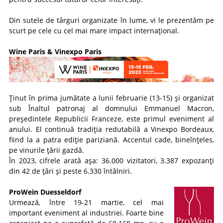
Din sutele de târguri organizate în lume, vi le prezentăm pe
scurt pe cele cu cel mai mare impact internațional.
Wine Paris & Vinexpo Paris
Ținut în prima jumătate a lunii februarie (13-15) și organizat
sub Înaltul patronaj al domnului Emmanuel Macron,
președintele Republicii Franceze, este primul eveniment al
anului. El continuă tradiția redutabilă a Vinexpo Bordeaux,
fiind la a patra ediție pariziană. Accentul cade, bineînțeles,
pe vinurile țării gazdă.
În 2023, cifrele arată așa: 36.000 vizitatori, 3.387 expozanți
din 42 de țări și peste 6.330 întâlniri.
ProWein Duesseldorf
Urmează, între 19-21 martie, cel mai
important eveniment al industriei. Foarte bine