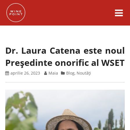
Skip
to
content
Dr. Laura Catena este noul
Președinte onorific al WSET
aprilie 26, 2023
Maia
Blog
,
Noutăți