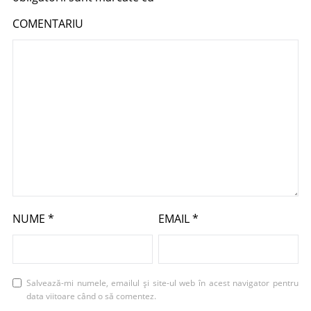
COMENTARIU
NUME
*
EMAIL
*
Salvează-mi numele, emailul și site-ul web în acest navigator pentru
data viitoare când o să comentez.