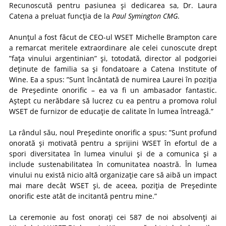
Recunoscută pentru pasiunea și dedicarea sa, Dr. Laura
Catena a preluat funcția de la
Paul Symington CMG
.
Anunțul a fost făcut de CEO-ul WSET Michelle Brampton care
a remarcat meritele extraordinare ale celei cunoscute drept
”fața vinului argentinian” și, totodată, director al podgoriei
deținute de familia sa și fondatoare a Catena Institute of
Wine. Ea a spus: ”Sunt încântată de numirea Laurei în poziția
de Președinte onorific – ea va fi un ambasador fantastic.
Aștept cu nerăbdare să lucrez cu ea pentru a promova rolul
WSET de furnizor de educație de calitate în lumea întreagă.”
La rândul său, noul Președinte onorific a spus: ”Sunt profund
onorată și motivată pentru a sprijini WSET în efortul de a
spori diversitatea în lumea vinului și de a comunica și a
include sustenabilitatea în comunitatea noastră. În lumea
vinului nu există nicio altă organizație care să aibă un impact
mai mare decât WSET și, de aceea, poziția de Președinte
onorific este atât de incitantă pentru mine.”
La ceremonie au fost onorați cei 587 de noi absolvenți ai