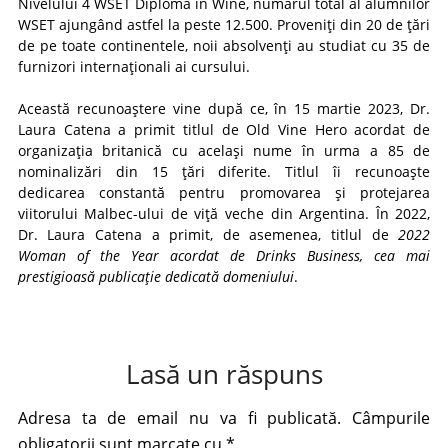
Nivelului 4 WSET Diploma in Wine, numărul total al alumnilor
WSET ajungând astfel la peste 12.500. Proveniți din 20 de țări
de pe toate continentele, noii absolvenți au studiat cu 35 de
furnizori internaționali ai cursului.
Această recunoaștere vine după ce, în 15 martie 2023, Dr.
Laura Catena a primit titlul de Old Vine Hero acordat de
organizația britanică cu același nume în urma a 85 de
nominalizări din 15 țări diferite. Titlul îi recunoaște
dedicarea constantă pentru promovarea și protejarea
viitorului Malbec-ului de viță veche din Argentina. În 2022,
Dr. Laura Catena a primit, de asemenea, titlul de
2022
Woman of the Year acordat de Drinks Business, cea mai
prestigioasă publicație dedicată domeniului
.
Lasă un răspuns
Adresa ta de email nu va fi publicată.
Câmpurile
obligatorii sunt marcate cu
*